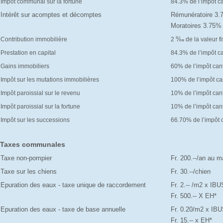
Impôt communal sur la fortune
84.3% de l’impôt c
Intérêt sur acomptes et décomptes
Rémunératoire 3
Moratoires 3.75
%
Contribution immobilière
2
de la valeur f
o
Prestation en capital
84.3% de l’impôt c
Gains immobiliers
60% de l’impôt can
Impôt sur les mutations immobilières
100% de l’impôt ca
Impôt paroissial sur le revenu
10% de l’impôt can
Impôt paroissial sur la fortune
10% de l’impôt can
Impôt sur les successions
66.70% de l’impôt 
Taxes communales
Taxe non-pompier
Fr. 200.--/an au
Taxe sur les chiens
Fr. 30.--/chien
Epuration des eaux - taxe unique de raccordement
Fr. 2.-- /m2 x IBU
Fr. 500.-- X EH*
Epuration des eaux - taxe de base annuelle
Fr. 0.20/m2 x IBU
Fr. 15.-- x EH*