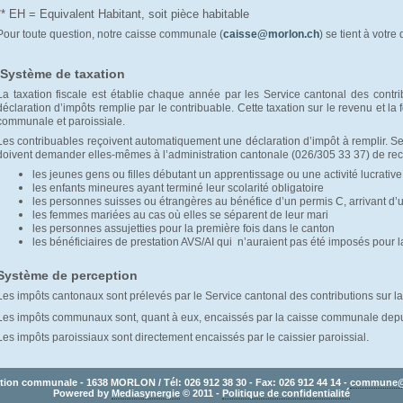
** EH = Equivalent Habitant, soit pièce habitable
Pour toute question, notre caisse communale (
caisse@morlon.ch
) se tient à votre 
Système de taxation
La taxation fiscale est établie chaque année par les Service cantonal des contrib
déclaration d’impôts remplie par le contribuable. Cette taxation sur le revenu et la 
communale et paroissiale.
Les contribuables reçoivent automatiquement une déclaration d’impôt à remplir. S
doivent demander elles-mêmes à l’administration cantonale (026/305 33 37) de rece
les jeunes gens ou filles débutant un apprentissage ou une activité lucrative
les enfants mineures ayant terminé leur scolarité obligatoire
les personnes suisses ou étrangères au bénéfice d’un permis C, arrivant d’u
les femmes mariées au cas où elles se séparent de leur mari
les personnes assujetties pour la première fois dans le canton
les bénéficiaires de prestation AVS/AI qui n’auraient pas été imposés pour 
Système de perception
Les impôts cantonaux sont prélevés par le Service cantonal des contributions sur la 
Les impôts communaux sont, quant à eux, encaissés par la caisse communale depu
.
Les impôts paroissiaux sont directement encaissés par le caissier paroissial
tion communale - 1638 MORLON / Tél: 026 912 38 30 - Fax: 026 912 44 14 - 
commune@
Powered by 
Mediasynergie
© 2011 - 
Politique de confidentialité