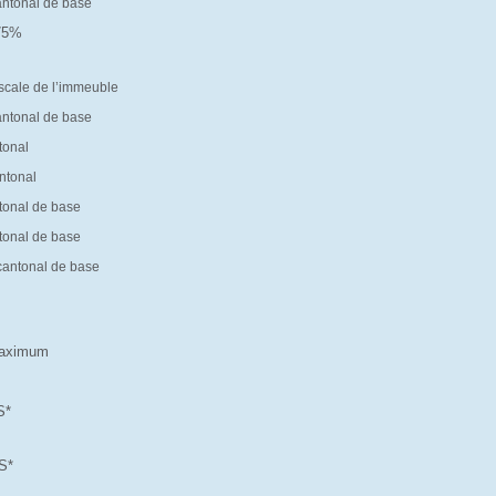
antonal de base
.75%
%
iscale de l’immeuble
antonal de base
tonal
ntonal
tonal de base
tonal de base
cantonal de base
 maximum
S*
S*