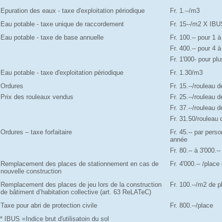
Epuration des eaux - taxe d'exploitation périodique
Fr. 1.--/m3
Eau potable - taxe unique de raccordement
Fr. 15--/m2 X IBU
Eau potable - taxe de base annuelle
Fr. 100.-- pour 1 
Fr. 400.-- pour 4 
Fr. 1'000- pour p
Eau potable - taxe d'exploitation périodique
Fr. 1.30/m3
Ordures
Fr. 15.--/rouleau 
Prix des rouleaux vendus
Fr. 25.--/rouleau 
Fr. 37.--/rouleau 
Fr. 31.50/rouleau 
Ordures – taxe forfaitaire
Fr. 45.-- par pers
année
Fr. 80.-- à 3'000.
Remplacement des places de stationnement en cas de
Fr. 4'000.-- /plac
nouvelle construction
Remplacement des places de jeu lors de la construction
Fr. 100.--/m2 de p
de bâtiment d’habitation collective (art. 63 ReLATeC)
Taxe pour abri de protection civile
Fr. 800.--/place
* IBUS =Indice brut d'utilisatoin du sol