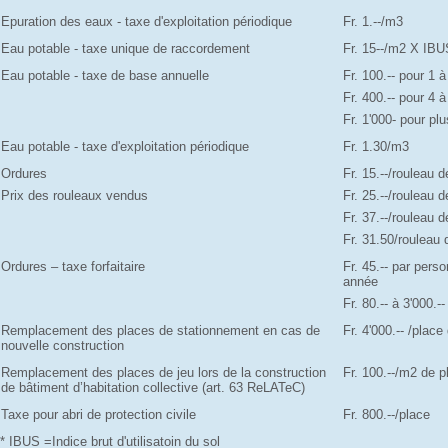
Epuration des eaux - taxe d'exploitation périodique
Fr. 1.--/m3
Eau potable - taxe unique de raccordement
Fr. 15--/m2 X IBU
Eau potable - taxe de base annuelle
Fr. 100.-- pour 1 
Fr. 400.-- pour 4 
Fr. 1'000- pour p
Eau potable - taxe d'exploitation périodique
Fr. 1.30/m3
Ordures
Fr. 15.--/rouleau 
Prix des rouleaux vendus
Fr. 25.--/rouleau 
Fr. 37.--/rouleau 
Fr. 31.50/rouleau 
Ordures – taxe forfaitaire
Fr. 45.-- par pers
année
Fr. 80.-- à 3'000.
Remplacement des places de stationnement en cas de
Fr. 4'000.-- /plac
nouvelle construction
Remplacement des places de jeu lors de la construction
Fr. 100.--/m2 de p
de bâtiment d’habitation collective (art. 63 ReLATeC)
Taxe pour abri de protection civile
Fr. 800.--/place
* IBUS =Indice brut d'utilisatoin du sol