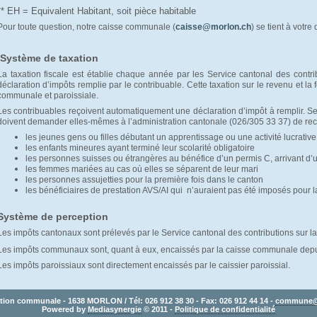
** EH = Equivalent Habitant, soit pièce habitable
Pour toute question, notre caisse communale (
caisse@morlon.ch
) se tient à votre 
Système de taxation
La taxation fiscale est établie chaque année par les Service cantonal des contrib
déclaration d’impôts remplie par le contribuable. Cette taxation sur le revenu et la 
communale et paroissiale.
Les contribuables reçoivent automatiquement une déclaration d’impôt à remplir. S
doivent demander elles-mêmes à l’administration cantonale (026/305 33 37) de rece
les jeunes gens ou filles débutant un apprentissage ou une activité lucrative
les enfants mineures ayant terminé leur scolarité obligatoire
les personnes suisses ou étrangères au bénéfice d’un permis C, arrivant d’u
les femmes mariées au cas où elles se séparent de leur mari
les personnes assujetties pour la première fois dans le canton
les bénéficiaires de prestation AVS/AI qui n’auraient pas été imposés pour 
Système de perception
Les impôts cantonaux sont prélevés par le Service cantonal des contributions sur la 
Les impôts communaux sont, quant à eux, encaissés par la caisse communale depu
.
Les impôts paroissiaux sont directement encaissés par le caissier paroissial
tion communale - 1638 MORLON / Tél: 026 912 38 30 - Fax: 026 912 44 14 - 
commune@
Powered by 
Mediasynergie
© 2011 - 
Politique de confidentialité