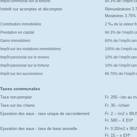
Impôt communal sur la fortune
84.3% de l’impôt c
Intérêt sur acomptes et décomptes
Rémunératoire 3
Moratoires 3.75
%
Contribution immobilière
2
de la valeur f
o
Prestation en capital
84.3% de l’impôt c
Gains immobiliers
60% de l’impôt can
Impôt sur les mutations immobilières
100% de l’impôt ca
Impôt paroissial sur le revenu
10% de l’impôt can
Impôt paroissial sur la fortune
10% de l’impôt can
Impôt sur les successions
66.70% de l’impôt 
Taxes communales
Taxe non-pompier
Fr. 200.--/an au
Taxe sur les chiens
Fr. 30.--/chien
Epuration des eaux - taxe unique de raccordement
Fr. 2.-- /m2 x IBU
Fr. 500.-- X EH*
Epuration des eaux - taxe de base annuelle
Fr. 0.20/m2 x IBU
Fr. 15.-- x EH*