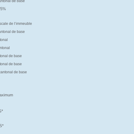
antonal de base
.75%
%
iscale de l’immeuble
antonal de base
tonal
ntonal
tonal de base
tonal de base
cantonal de base
 maximum
S*
S*