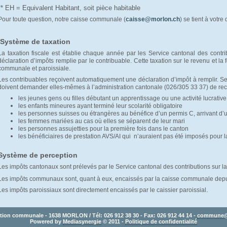
** EH = Equivalent Habitant, soit pièce habitable
Pour toute question, notre caisse communale (
caisse@morlon.ch
) se tient à votre 
Système de taxation
La taxation fiscale est établie chaque année par les Service cantonal des contrib
déclaration d’impôts remplie par le contribuable. Cette taxation sur le revenu et la 
communale et paroissiale.
Les contribuables reçoivent automatiquement une déclaration d’impôt à remplir. S
doivent demander elles-mêmes à l’administration cantonale (026/305 33 37) de rece
les jeunes gens ou filles débutant un apprentissage ou une activité lucrative
les enfants mineures ayant terminé leur scolarité obligatoire
les personnes suisses ou étrangères au bénéfice d’un permis C, arrivant d’u
les femmes mariées au cas où elles se séparent de leur mari
les personnes assujetties pour la première fois dans le canton
les bénéficiaires de prestation AVS/AI qui n’auraient pas été imposés pour 
Système de perception
Les impôts cantonaux sont prélevés par le Service cantonal des contributions sur la 
Les impôts communaux sont, quant à eux, encaissés par la caisse communale depu
.
Les impôts paroissiaux sont directement encaissés par le caissier paroissial
tion communale - 1638 MORLON / Tél: 026 912 38 30 - Fax: 026 912 44 14 - 
commune@
Powered by 
Mediasynergie
© 2011 - 
Politique de confidentialité