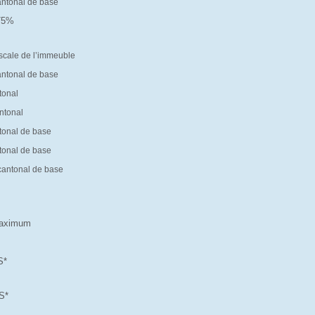
antonal de base
.75%
%
iscale de l’immeuble
antonal de base
tonal
ntonal
tonal de base
tonal de base
cantonal de base
 maximum
S*
S*