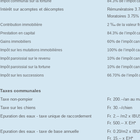
Impôt communal sur la fortune
84.3% de l’impôt c
Intérêt sur acomptes et décomptes
Rémunératoire 3
Moratoires 3.75
%
Contribution immobilière
2
de la valeur f
o
Prestation en capital
84.3% de l’impôt c
Gains immobiliers
60% de l’impôt can
Impôt sur les mutations immobilières
100% de l’impôt ca
Impôt paroissial sur le revenu
10% de l’impôt can
Impôt paroissial sur la fortune
10% de l’impôt can
Impôt sur les successions
66.70% de l’impôt 
Taxes communales
Taxe non-pompier
Fr. 200.--/an au
Taxe sur les chiens
Fr. 30.--/chien
Epuration des eaux - taxe unique de raccordement
Fr. 2.-- /m2 x IBU
Fr. 500.-- X EH*
Epuration des eaux - taxe de base annuelle
Fr. 0.20/m2 x IBU
Fr. 15.-- x EH*