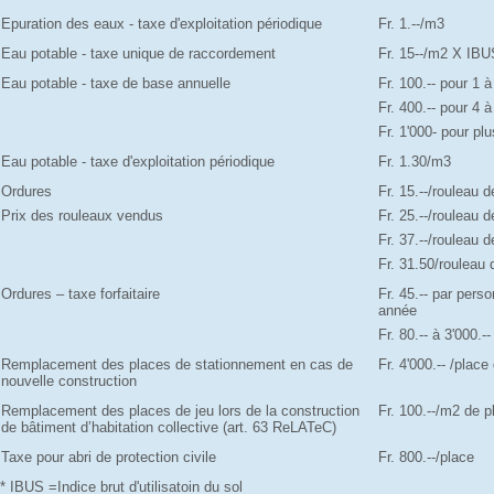
Epuration des eaux - taxe d'exploitation périodique
Fr. 1.--/m3
Eau potable - taxe unique de raccordement
Fr. 15--/m2 X IBU
Eau potable - taxe de base annuelle
Fr. 100.-- pour 1 
Fr. 400.-- pour 4 
Fr. 1'000- pour p
Eau potable - taxe d'exploitation périodique
Fr. 1.30/m3
Ordures
Fr. 15.--/rouleau 
Prix des rouleaux vendus
Fr. 25.--/rouleau 
Fr. 37.--/rouleau 
Fr. 31.50/rouleau 
Ordures – taxe forfaitaire
Fr. 45.-- par pers
année
Fr. 80.-- à 3'000.
Remplacement des places de stationnement en cas de
Fr. 4'000.-- /plac
nouvelle construction
Remplacement des places de jeu lors de la construction
Fr. 100.--/m2 de p
de bâtiment d’habitation collective (art. 63 ReLATeC)
Taxe pour abri de protection civile
Fr. 800.--/place
* IBUS =Indice brut d'utilisatoin du sol