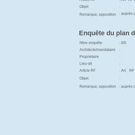
Objet
:
: auprès
Remarque, opposition
Enquête du plan d
Nbre enquête
: 0/0
Architecte/mandataire
:
Propriétaire
:
Lieu-dit
:
Article RF
: Art. RF
:
Objet
Remarque, opposition
: auprès