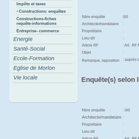
Impôts et taxes
Constructions: enquêtes
Nbre enquête
0/0
Constructions-fiches
requête-informations
Architecte/mandataire
:
Entreprise- commerce
Propriétaire
:
Energie
Lieu-dit
:
Article RF
: Art.
RF M
Santé-Social
Objet
:
Ecole-Formation
: auprès
Remarque, opposition
Eglise de Morlon
Vie locale
Enquête(s) selon 
Nbre enquête
: 0/0
Architecte/mandataire
:
Propriétaire
:
Lieu-dit
:
Article RF
: Art.
RF 