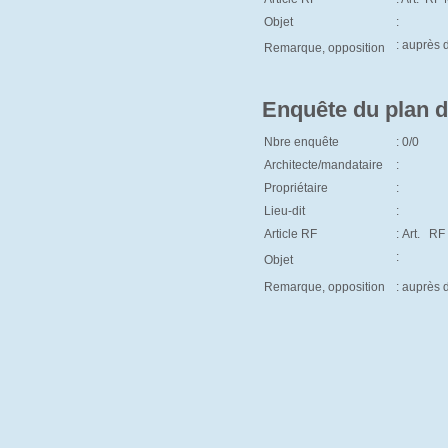
Objet
:
: auprès
Remarque, opposition
Enquête du plan d
Nbre enquête
: 0/0
Architecte/mandataire
:
Propriétaire
:
Lieu-dit
:
Article RF
: Art. RF
:
Objet
Remarque, opposition
: auprès