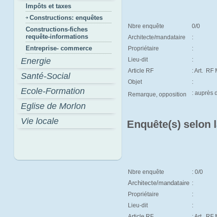
Impôts et taxes
Constructions: enquêtes
Nbre enquête
0/0
Constructions-fiches
requête-informations
Architecte/mandataire
:
Entreprise- commerce
Propriétaire
:
Energie
Lieu-dit
:
Article RF
: Art.
RF M
Santé-Social
Objet
:
Ecole-Formation
: auprès
Remarque, opposition
Eglise de Morlon
Vie locale
Enquête(s) selon 
Nbre enquête
: 0/0
Architecte/mandataire
:
Propriétaire
:
Lieu-dit
:
Article RF
: Art.
RF 