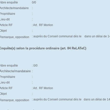
Nbre enquête
0/0
Architecte/mandataire
:
Propriétaire
:
Lieu-dit
:
Article RF
: Art.
RF Morlon
Objet
:
: auprès du Conseil communal dès le d
ans un délai de 1
Remarque, opposition
Enquête(s) selon la procédure ordinaire (art. 84 ReLATeC)
Nbre enquête
: 0/0
Architecte/mandataire
:
Propriétaire
:
Lieu-dit
:
Article RF
: Art.
RF Morlon
Objet
:
: auprès du Conseil communal dès le
dans un délai de 1
Remarque, opposition