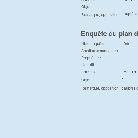
Objet
:
: auprès
Remarque, opposition
Enquête du plan d
Nbre enquête
: 0/0
Architecte/mandataire
:
Propriétaire
:
Lieu-dit
:
Article RF
: Art. RF
:
Objet
Remarque, opposition
: auprès