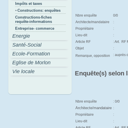
Impôts et taxes
Constructions: enquêtes
Nbre enquête
0/0
Constructions-fiches
requête-informations
Architecte/mandataire
:
Entreprise- commerce
Propriétaire
:
Energie
Lieu-dit
:
Article RF
: Art.
RF M
Santé-Social
Objet
:
Ecole-Formation
: auprès
Remarque, opposition
Eglise de Morlon
Vie locale
Enquête(s) selon 
Nbre enquête
: 0/0
Architecte/mandataire
:
Propriétaire
:
Lieu-dit
:
Article RF
: Art.
RF 