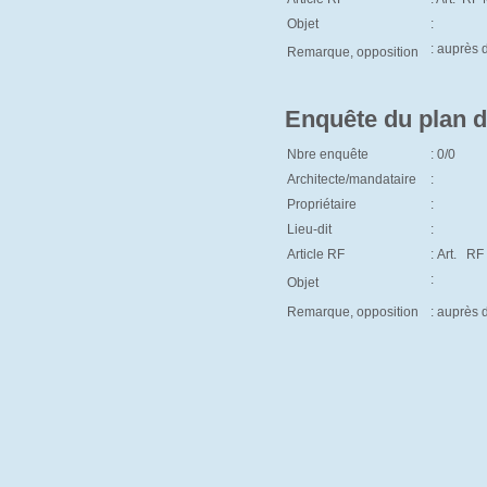
Objet
:
: auprès
Remarque, opposition
Enquête du plan d
Nbre enquête
: 0/0
Architecte/mandataire
:
Propriétaire
:
Lieu-dit
:
Article RF
: Art. RF
:
Objet
Remarque, opposition
: auprès