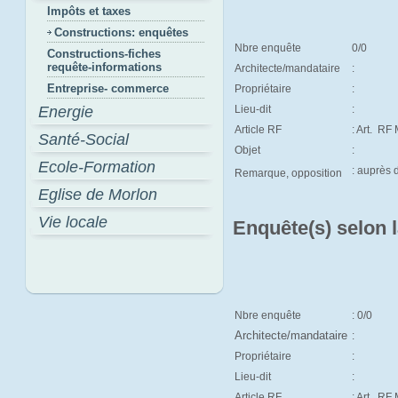
Impôts et taxes
Constructions: enquêtes
Nbre enquête
0/0
Constructions-fiches
requête-informations
Architecte/mandataire
:
Entreprise- commerce
Propriétaire
:
Energie
Lieu-dit
:
Article RF
: Art.
RF M
Santé-Social
Objet
:
Ecole-Formation
: auprès
Remarque, opposition
Eglise de Morlon
Vie locale
Enquête(s) selon 
Nbre enquête
: 0/0
Architecte/mandataire
:
Propriétaire
:
Lieu-dit
:
Article RF
: Art.
RF 