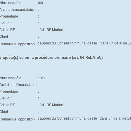
Nbre enquête
0/0
Architecte/mandataire
:
Propriétaire
:
Lieu-dit
:
Article RF
: Art.
RF Morlon
Objet
:
: auprès du Conseil communal dès le d
ans un délai de 1
Remarque, opposition
Enquête(s) selon la procédure ordinaire (art. 84 ReLATeC)
Nbre enquête
: 0/0
Architecte/mandataire
:
Propriétaire
:
Lieu-dit
:
Article RF
: Art.
RF Morlon
Objet
:
: auprès du Conseil communal dès le
dans un délai de 1
Remarque, opposition