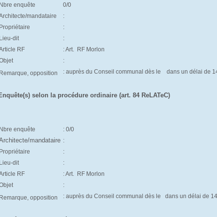
Nbre enquête
0/0
Architecte/mandataire
:
Propriétaire
:
Lieu-dit
:
Article RF
: Art.
RF Morlon
Objet
:
: auprès du Conseil communal dès le d
ans un délai de 1
Remarque, opposition
Enquête(s) selon la procédure ordinaire (art. 84 ReLATeC)
Nbre enquête
: 0/0
Architecte/mandataire
:
Propriétaire
:
Lieu-dit
:
Article RF
: Art.
RF Morlon
Objet
:
: auprès du Conseil communal dès le
dans un délai de 1
Remarque, opposition