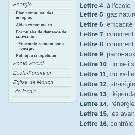
Energie
Lettre 4
, à l'école
Lettre 5
, gaz natur
Plan communal des
énergies
Lettre 6
, efficacit
Aides communales
Formulaire de demande de
Lettre 7
, comment
subvention
Lettre 8
, comment
Ensemble économisons
l'énergie
Lettre 9
, panneaux
Politique énergétique
Lettre 10
, conseil
Santé-Social
Ecole-Formation
Lettre 11
, nouvelle
Eglise de Morlon
Lettre 12
, stratégi
Vie locale
Lettre 13
, dépenda
Lettre 14
, l'énergi
Lettre 15
, les avan
Lettre 16
, contrôl