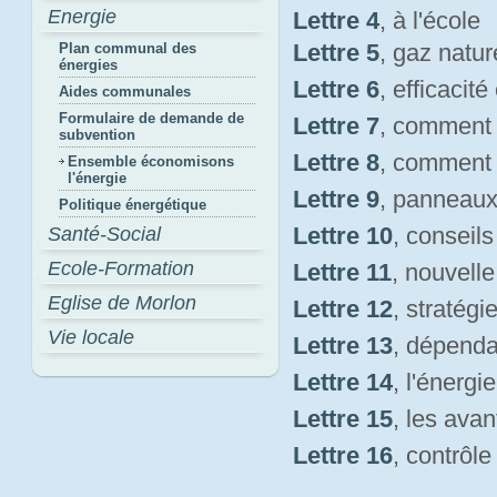
Energie
Lettre 4
, à l'école
Lettre 5
, gaz natur
Plan communal des
énergies
Lettre 6
, efficacit
Aides communales
Formulaire de demande de
Lettre 7
, comment
subvention
Lettre 8
, comment
Ensemble économisons
l'énergie
Lettre 9
, panneaux
Politique énergétique
Lettre 10
, conseil
Santé-Social
Ecole-Formation
Lettre 11
, nouvelle
Eglise de Morlon
Lettre 12
, stratégi
Vie locale
Lettre 13
, dépenda
Lettre 14
, l'énergi
Lettre 15
, les avan
Lettre 16
, contrôl