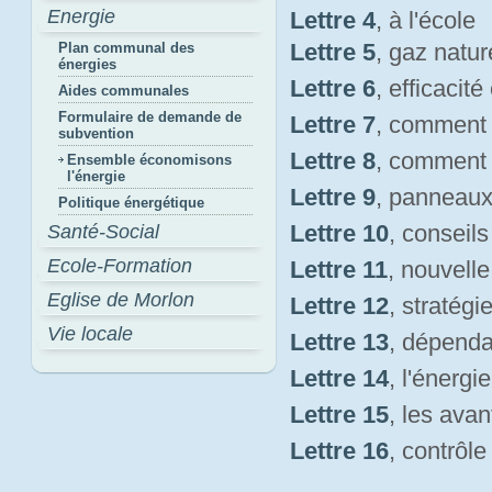
Energie
Lettre 4
, à l'école
Lettre 5
, gaz natur
Plan communal des
énergies
Lettre 6
, efficacit
Aides communales
Formulaire de demande de
Lettre 7
, comment
subvention
Lettre 8
, comment
Ensemble économisons
l'énergie
Lettre 9
, panneaux
Politique énergétique
Lettre 10
, conseil
Santé-Social
Ecole-Formation
Lettre 11
, nouvelle
Eglise de Morlon
Lettre 12
, stratégi
Vie locale
Lettre 13
, dépenda
Lettre 14
, l'énergi
Lettre 15
, les avan
Lettre 16
, contrôl