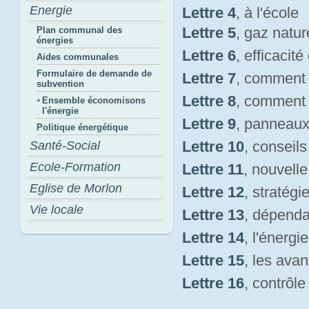
Energie
Lettre 4
, à l'école
Lettre 5
, gaz natur
Plan communal des
énergies
Lettre 6
, efficacit
Aides communales
Formulaire de demande de
Lettre 7
, comment
subvention
Lettre 8
, comment
Ensemble économisons
l'énergie
Lettre 9
, panneaux
Politique énergétique
Lettre 10
, conseil
Santé-Social
Ecole-Formation
Lettre 11
, nouvelle
Eglise de Morlon
Lettre 12
, stratégi
Vie locale
Lettre 13
, dépenda
Lettre 14
, l'énergi
Lettre 15
, les avan
Lettre 16
, contrôl