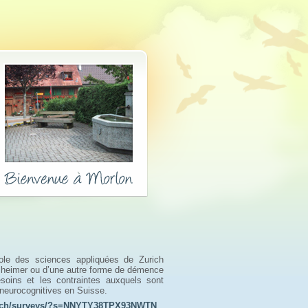
ole des sciences appliquées de Zurich
lzheimer ou d’une autre forme de démence
esoins et les contraintes auxquels sont
 neurocognitives en Suisse.
aw.ch/surveys/?s=NNYTY38TPX93NWTN