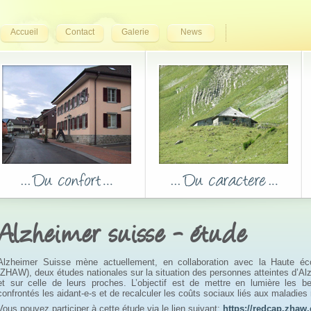
Accueil
Contact
Galerie
News
Alzheimer suisse - étude
Alzheimer Suisse mène actuellement, en collaboration avec la Haute éc
(ZHAW), deux études nationales sur la situation des personnes atteintes d’A
et sur celle de leurs proches. L’objectif est de mettre en lumière les b
confrontés les aidant-e-s et de recalculer les coûts sociaux liés aux maladies
Vous pouvez participer à cette étude via le lien suivant:
https://redcap.zh